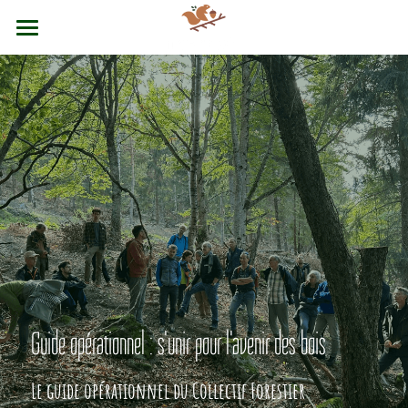
accueil
nos principes
nos services
nous soutenir
Contact
Guide opérationnel : s'unir pour l'avenir des bois
Le guide opérationnel du Collectif Forestier 